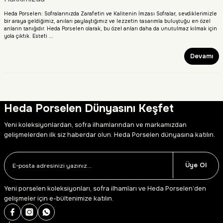
Heda Porselen: Sofralarınızda Zarafetin ve Kalitenin İmzası Sofralar, sevdiklerimizle
bir araya geldiğimiz, anıları paylaştığımız ve lezzetin tasarımla buluştuğu en özel
anların tanığıdır. Heda Porselen olarak, bu özel anları daha da unutulmaz kılmak için
yola çıktık. Esteti ...
Devamı
Heda Porselen Dünyasını Keşfet
Yeni koleksiyonlardan, sofra ilhamlarından ve markamızdan
gelişmelerden ilk siz haberdar olun. Heda Porselen dünyasına katılın.
Üye Ol
Yeni porselen koleksiyonları, sofra ilhamları ve Heda Porselen’den
gelişmeler için e-bültenimize katılın.