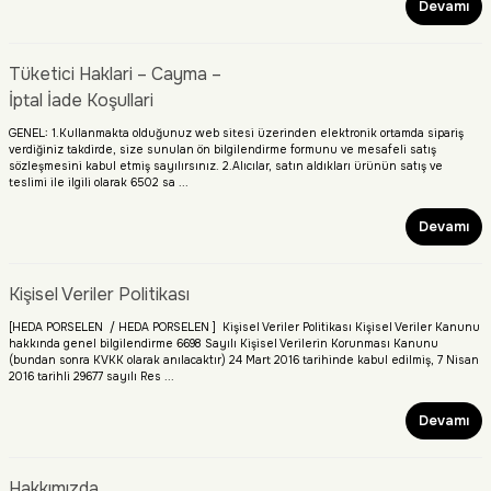
Devamı
Tüketici Haklari – Cayma –
İptal İade Koşullari
GENEL: 1.Kullanmakta olduğunuz web sitesi üzerinden elektronik ortamda sipariş
verdiğiniz takdirde, size sunulan ön bilgilendirme formunu ve mesafeli satış
sözleşmesini kabul etmiş sayılırsınız. 2.Alıcılar, satın aldıkları ürünün satış ve
teslimi ile ilgili olarak 6502 sa ...
Devamı
Kişisel Veriler Politikası
[HEDA PORSELEN / HEDA PORSELEN ] Kişisel Veriler Politikası Kişisel Veriler Kanunu
hakkında genel bilgilendirme 6698 Sayılı Kişisel Verilerin Korunması Kanunu
(bundan sonra KVKK olarak anılacaktır) 24 Mart 2016 tarihinde kabul edilmiş, 7 Nisan
2016 tarihli 29677 sayılı Res ...
Devamı
Hakkımızda