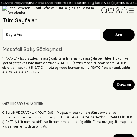
üvenli Alışveriş
Sezona Özel İndirim Fırsatları
Kolay İade & Değişim
%100 Güv
Tüm Sayfalar
Mesafeli Satış Sözleşmesi
1.TARAFLAR İşbu Sözleşme aşağıdaki taraflar arasında aşağıda belirtilen hüküm ve
şartlar çerçevesinde imzalanmıştır. A.‘ALICI’ ; (sözleşmede bundan sonra "ALICI"
olarak anılacaktır) B.‘SATICI’ ; (sözleşmede bundan sonra "SATICI" olarak anılacaktır)
AD- SOYAD: ADRES: İş bu ...
Devamı
Gizlilik ve Güvenlik
GİZLİLİK VE GÜVENLİK POLİTİKASI Mağazamızda verilen tüm servisler ve
,hedaporselen.com adresinde kayıtlı HEDA PAZARLAMA SANAYİ VE TİCARET LİMİTED
ŞİRKETİ Şti.firmamıza aittir ve firmamız tarafından işletilir. Firmamız,çeşitli amaçlarla
kişisel veriler toplayabilir. Aş ...