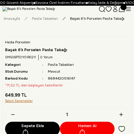
00 Güvenli Alışveriş
Sezona Özel İndirim Fırsatları
Kolay İade & Değişim
%100 
Anasayfa
Pasta Tabakları
Başak 6'lı Porselen Pasta Tabağı
Heda Porselen
Başak 6'lı Porselen Pasta Tabağı
SMS06PT01Y01R0211
0 Yorum
Kategori
Pasta Tabakları
Stok Durumu
Mevcut
Barkod Kodu
8684420516147
*71,52 TL den başlayan taksitlerle!
649,99 TL
Taksit Seçenekler
Sepete Ekle
Hemen Al