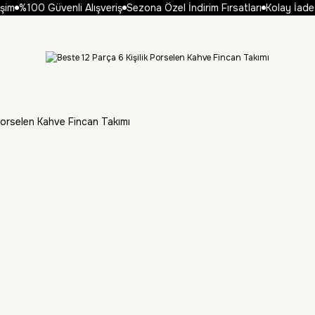
im
%100 Güvenli Alışveriş
Sezona Özel İndirim Fırsatları
Kolay İade 
 Porselen Kahve Fincan Takımı