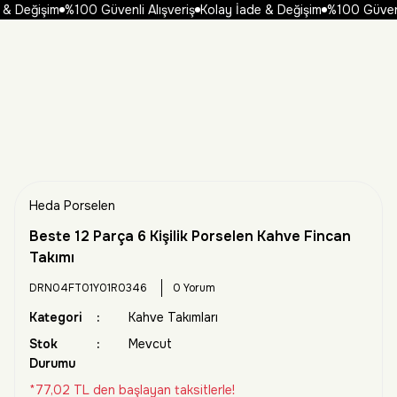
& Değişim
%100 Güvenli Alışveriş
Kolay İade & Değişim
%100 Güvenli 
Heda Porselen
Beste 12 Parça 6 Kişilik Porselen Kahve Fincan
Takımı
DRN04FT01Y01R0346
0 Yorum
Kategori
Kahve Takımları
Stok
Mevcut
Durumu
*77,02 TL den başlayan taksitlerle!