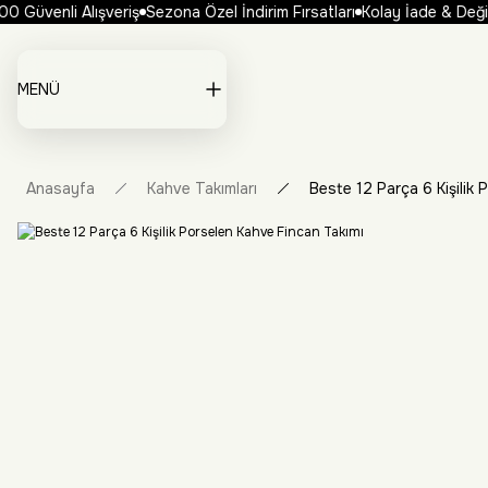
 Güvenli Alışveriş
Sezona Özel İndirim Fırsatları
Kolay İade & Değiş
MENÜ
Anasayfa
Kahve Takımları
Beste 12 Parça 6 Kişilik