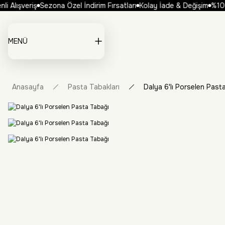
Alışveriş
Sezona Özel İndirim Fırsatları
Kolay İade & Değişim
%100 G
MENÜ
Anasayfa
Pasta Tabakları
Dalya 6'lı Porselen Past