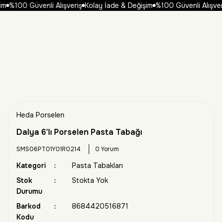
%100 Güvenli Alışveriş
Kolay İade & Değişim
%100 Güvenli Alışveriş
Heda Porselen
Dalya 6'lı Porselen Pasta Tabağı
SMS06PT01Y01R0214
0 Yorum
Kategori
Pasta Tabakları
Stok
Stokta Yok
Durumu
Barkod
8684420516871
Kodu