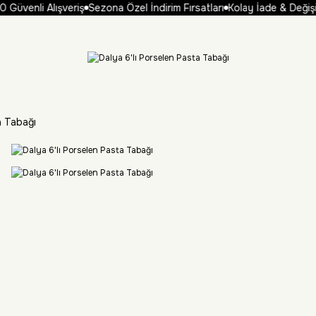
üvenli Alışveriş
Sezona Özel İndirim Fırsatları
Kolay İade & Değişim
a Tabağı