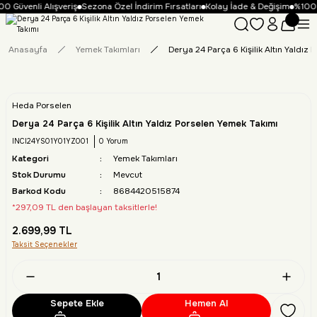
0 Güvenli Alışveriş
Sezona Özel İndirim Fırsatları
Kolay İade & Değişim
%100 G
Anasayfa
Yemek Takımları
Derya 24 Parça 6 Kişilik Altın Yaldız
Heda Porselen
Derya 24 Parça 6 Kişilik Altın Yaldız Porselen Yemek Takımı
INCI24YS01Y01YZ001
0 Yorum
Kategori
Yemek Takımları
Stok Durumu
Mevcut
Barkod Kodu
8684420515874
*297,09 TL den başlayan taksitlerle!
2.699,99 TL
Taksit Seçenekler
Sepete Ekle
Hemen Al