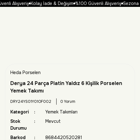
nli Alışveriş
Kolay İade & Değişim
%100 Güvenli Alışveriş
Sezona Öze
Heda Porselen
Derya 24 Parça Platin Yaldız 6 Kişilik Porselen
Yemek Takımı
DRY24YS01Y01OF002
0 Yorum
Kategori
Yemek Takımları
Stok
Mevcut
Durumu
Barkod
8684420520281