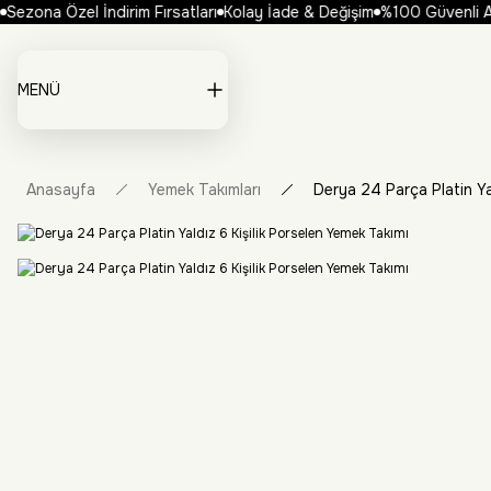
Sezona Özel İndirim Fırsatları
Kolay İade & Değişim
%100 Güvenli Alı
MENÜ
Anasayfa
Yemek Takımları
Derya 24 Parça Platin Ya