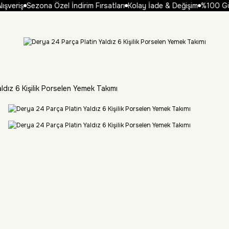
şveriş
Sezona Özel İndirim Fırsatları
Kolay İade & Değişim
%100 Güve
ldız 6 Kişilik Porselen Yemek Takımı