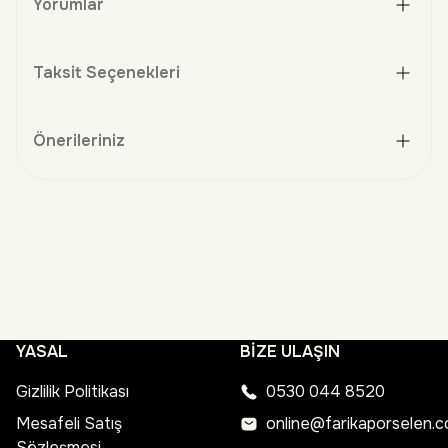
Yorumlar
Taksit Seçenekleri
Önerileriniz
YASAL
BİZE ULAŞIN
Gizlilik Politikası
0530 044 8520
Mesafeli Satış
online@farikaporselen.
Sözleşmesi