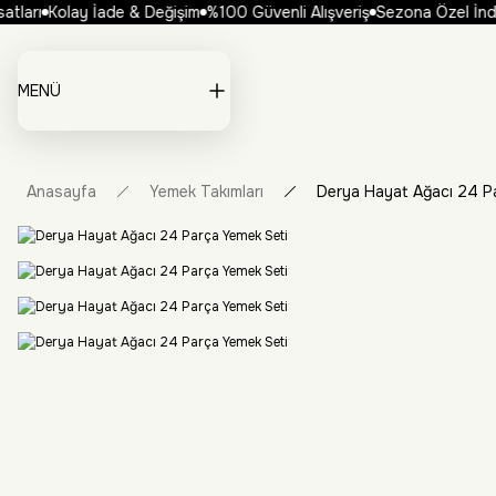
tları
Kolay İade & Değişim
%100 Güvenli Alışveriş
Sezona Özel İndiri
MENÜ
Anasayfa
Yemek Takımları
Derya Hayat Ağacı 24 P