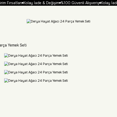
m Fırsatları
Kolay İade & Değişim
%100 Güvenli Alışveriş
Kolay İade
arça Yemek Seti