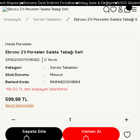
li Alışveriş
Sezona Özel İndirim Fırsatları
Kolay İade & Değişim
%100 Güvenli 
Anasayfa
Servis Tabakları
Ebrusu 2'li Porselen Salata Tabağı Se
Heda Porselen
Ebrusu 2'li Porselen Salata Tabağı Seti
SMS02SS01Y01R0422
0 Yorum
Kategori
Servis Tabakları
Stok Durumu
Mevcut
Barkod Kodu
8684420514884
*66,02 TL den başlayan taksitlerle!
599,99 TL
Taksit Seçenekler
Sepete Ekle
Hemen Al