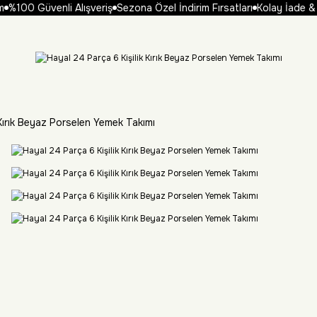
%100 Güvenli Alışveriş
Sezona Özel İndirim Fırsatları
Kolay İade & 
 Kırık Beyaz Porselen Yemek Takımı