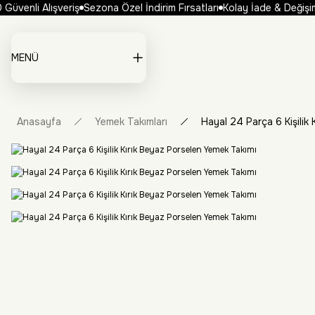
üvenli Alışveriş
Sezona Özel İndirim Fırsatları
Kolay İade & Değişim
MENÜ
Anasayfa
Yemek Takımları
Hayal 24 Parça 6 Kişilik