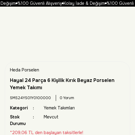
Değişim
%100 Güvenli Alışveriş
Kolay İade & Değişim
%100 Güvenli Al
Heda Porselen
Hayal 24 Parça 6 Kişilik Kırık Beyaz Porselen
Yemek Takımı
SMS24YS01Y0100000
0 Yorum
Kategori
Yemek Takımları
Stok
Mevcut
Durumu
*209,06 TL den başlayan taksitlerle!