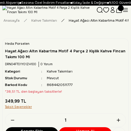
i Alışveriş
Sezona Özel İndirim Fırsatları
Kolay İade & Değişim
%100 Güvenli A
Anasayfa
Kahve Takımları
Hayat Ağacı Altın Kabartma Motif 4 Pa
Heda Porselen
Hayat Ağacı Altın Kabartma Motif 4 Parça 2 Kişilik Kahve Fincan
Takımı 100 Ml
DRN04FT01Y01ZH100
0 Yorum
Kategori
Kahve Takımları
Stok Durumu
Mevcut
Barkod Kodu
8684420511777
*38,51 TL den başlayan taksitlerle!
349,99 TL
Taksit Seçenekler