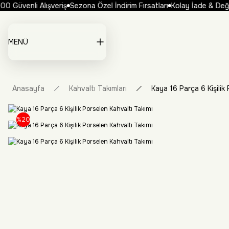
0 Güvenli Alışveriş
Sezona Özel İndirim Fırsatları
Kolay İade & Değiş
MENÜ
Anasayfa
Kahvaltı Takımları
Kaya 16 Parça 6 Kişilik
%20