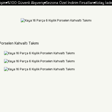
im
%100 Güvenli Alışveriş
Sezona Özel İndirim Fırsatları
Kolay İade 
 Porselen Kahvaltı Takımı