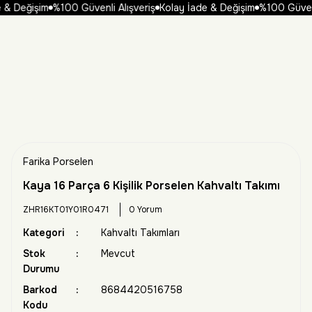
& Değişim
%100 Güvenli Alışveriş
Kolay İade & Değişim
%100 Güvenli
Farika Porselen
Kaya 16 Parça 6 Kişilik Porselen Kahvaltı Takımı
ZHR16KT01Y01R0471
0 Yorum
Kategori
Kahvaltı Takımları
Stok
Mevcut
Durumu
Barkod
8684420516758
Kodu