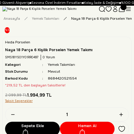
Güvenli Alışveriş
Sezona Özel İndirim Fırsatları
Kolay İade & Değişim
%100 Gü
Anasayfa
Yemek Takımları
Naya 18 Parça 6 Kişilik Porselen Yem
%5
Heda Porselen
Naya 18 Parça 6 Kişilik Porselen Yemek Takımı
SMS18YS01Y01RR0497
0 Yorum
Kategori
Yemek Takımları
Stok Durumu
Mevcut
Barkod Kodu
8684420521554
*219,52 TL den başlayan taksitlerle!
1.994,99 TL
2.099,99 TL
Taksit Seçenekler
Sepete Ekle
Hemen Al