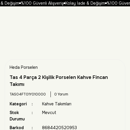
& Değişim
%100 Güvenli Alışveriş
Kolay İade & Değişim
%100 Güvenli 
Heda Porselen
Tas 4 Parça 2 Kişilik Porselen Kahve Fincan
Takımı
TAS04FT01Y010000
0 Yorum
Kategori
Kahve Takımları
Stok
Mevcut
Durumu
Barkod
8684420520953