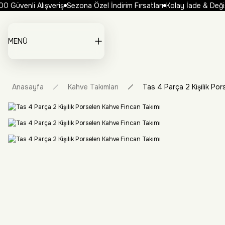
 Güvenli Alışveriş
Sezona Özel İndirim Fırsatları
Kolay İade & Değiş
MENÜ
Anasayfa
Kahve Takımları
Tas 4 Parça 2 Kişilik Po