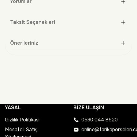
Yorumlar
Taksit Seçenekleri
Önerileriniz
YASAL
BİZE ULAŞIN
Gizlilik Politikası
0530 044 8520
Mesafeli Satış
online@farikaporselen.
Sözleşmesi