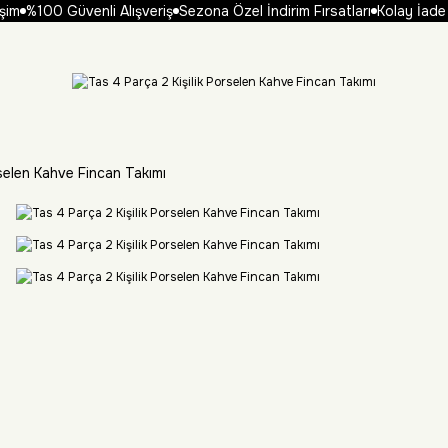
im
%100 Güvenli Alışveriş
Sezona Özel İndirim Fırsatları
Kolay İade 
rselen Kahve Fincan Takımı