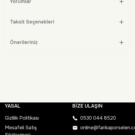
Yorumlar
Taksit Seçenekleri
Önerileriniz
YASAL
BİZE ULAŞIN
Gizlilik Politikası
0530 044 8520
Mesafeli Satış
online@farikaporselen.
Sözleşmesi