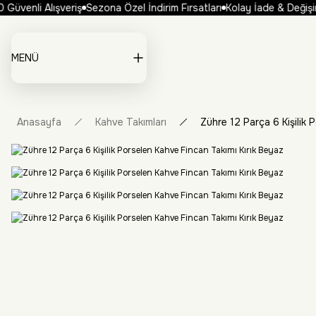
üvenli Alışveriş
Sezona Özel İndirim Fırsatları
Kolay İade & Değişim
MENÜ
Anasayfa
Kahve Takımları
Zühre 12 Parça 6 Kişilik 