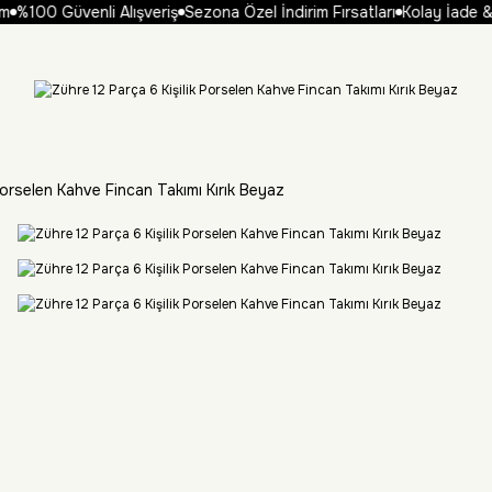
%100 Güvenli Alışveriş
Sezona Özel İndirim Fırsatları
Kolay İade & 
Porselen Kahve Fincan Takımı Kırık Beyaz