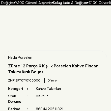
Değişim
%100 Güvenli Alışveriş
Kolay İade & Değişim
%100 Güvenli Al
Heda Porselen
Zühre 12 Parça 6 Kişilik Porselen Kahve Fincan
Takımı Kırık Beyaz
ZHR12FT01Y0100000
0 Yorum
Kategori
Kahve Takımları
Stok
Mevcut
Durumu
Barkod
8684420511821